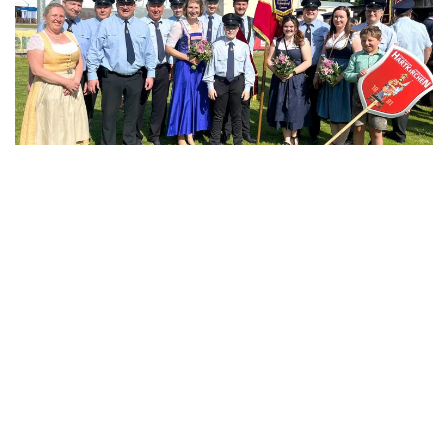
155-jährige
Gründungsfest der FFW
Gergweis besucht
15. Juni 2025
Eine Fahnenabordnung der FFW Hartkirchen hat am 25. Mai
2025 das 150-jährige Gründungsfest der FFW Ramsdorf